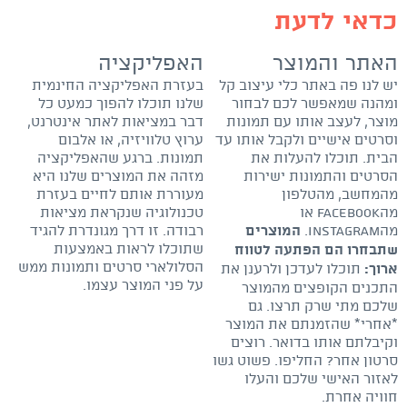
כדאי לדעת
האתר והמוצר
האפליקציה
יש לנו פה באתר כלי עיצוב קל
בעזרת האפליקציה החינמית
ומהנה שמאפשר לכם לבחור
שלנו תוכלו להפוך כמעט כל
מוצר, לעצב אותו עם תמונות
דבר במציאות לאתר אינטרנט,
וסרטים אישיים ולקבל אותו עד
ערוץ טלוויזיה, או אלבום
הבית. תוכלו להעלות את
תמונות. ברגע שהאפליקציה
הסרטים והתמונות ישירות
מזהה את המוצרים שלנו היא
מהמחשב, מהטלפון
מעוררת אותם לחיים בעזרת
מהfacebook או
טכנולוגיה שנקראת מציאות
מהInstagram.
רבודה. זו דרך מגונדרת להגיד
המוצרים
שתוכלו לראות באמצעות
שתבחרו הם הפתעה לטווח
הסלולארי סרטים ותמונות ממש
תוכלו לעדכן ולרענן את
ארוך:
על פני המוצר עצמו.
התכנים הקופצים מהמוצר
שלכם מתי שרק תרצו. גם
*אחרי* שהזמנתם את המוצר
וקיבלתם אותו בדואר. רוצים
סרטון אחר? החליפו. פשוט גשו
לאזור האישי שלכם והעלו
חוויה אחרת.