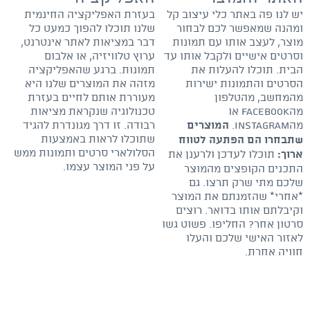
יש לנו פה באתר כלי עיצוב קל
בעזרת האפליקציה החינמית
ומהנה שמאפשר לכם לבחור
שלנו תוכלו להפוך כמעט כל
מוצר, לעצב אותו עם תמונות
דבר במציאות לאתר אינטרנט,
וסרטים אישיים ולקבל אותו עד
ערוץ טלוויזיה, או אלבום
הבית. תוכלו להעלות את
תמונות. ברגע שהאפליקציה
הסרטים והתמונות ישירות
מזהה את המוצרים שלנו היא
מהמחשב, מהטלפון
מעוררת אותם לחיים בעזרת
מהfacebook או
טכנולוגיה שנקראת מציאות
מהInstagram.
רבודה. זו דרך מגונדרת להגיד
המוצרים
שתוכלו לראות באמצעות
שתבחרו הם הפתעה לטווח
הסלולארי סרטים ותמונות ממש
תוכלו לעדכן ולרענן את
ארוך:
על פני המוצר עצמו.
התכנים הקופצים מהמוצר
שלכם מתי שרק תרצו. גם
*אחרי* שהזמנתם את המוצר
וקיבלתם אותו בדואר. רוצים
סרטון אחר? החליפו. פשוט גשו
לאזור האישי שלכם והעלו
חוויה אחרת.